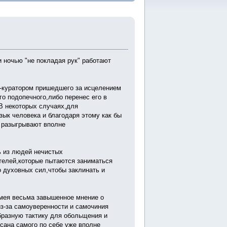
и ночью "не покладая рук" работают
-куратором пришедшего за исцелением
го подопечного,либо перенес его в
В некоторых случаях,для
ык человека и благодаря этому как бы
ы разыгрывают вполне
ь из людей нечистых
телей,которые пытаются заниматься
о духовных сил,чтобы заклинать и
имея весьма завышенное мнение о
из-за самоуверенности и самочиния
бразную тактику для обольщения и
сана самого по себе уже вполне