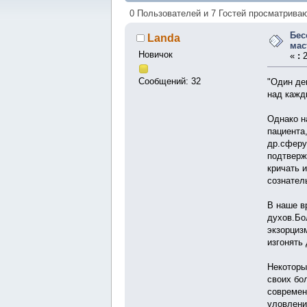
32076 раз)
0 Пользователей и 7 Гостей просматриваю
Бес
Landa
мас
Новичок
«
:
2
Сообщений: 32
"Один де
над кажд
Однако н
пациента
др.сферу
подтверж
кричать 
сознател
В наше в
духов.Бо
экзорциз
изгонять
Некоторы
своих бо
современ
уловлени