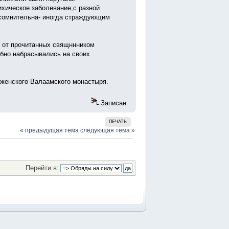
хическое заболевание,с разной
 сомнительна- иногда страждующим
ь от прочитанных свящннником
бно набрасывались на своих
аженского Валаамского монастыря.
Записан
ПЕЧАТЬ
« предыдущая тема
следующая тема »
Перейти в: