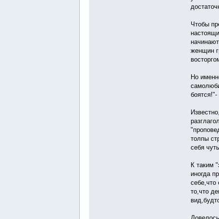
достаточ
Чтобы пр
настоящи
начинают
женщин г
восторго
Но именн
самолюби
боятся!"-
Известно
разглаго
"пропове
толпы ст
себя чут
К таким 
иногда п
себе,что
то,что д
вид,будт
Довелось