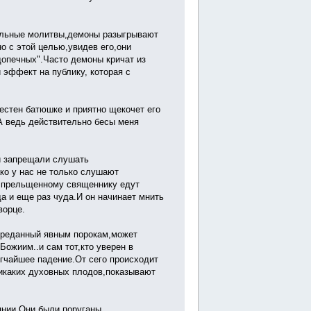
ельные молитвы,демоны разыгрывают
о с этой целью,увидев его,они
допечных".Часто демоны кричат из
 эффект на публику, которая с
вестен батюшке и приятно щекочет его
А ведь действительно бесы меня
и запрещали слушать
ко у нас не только слушают
к прельщенному священнику едут
 и еще раз чуда.И он начинает мнить
ворце.
преданный явным порокам,может
Божиим..и сам тот,кто уверен в
гчайшее падение.От сего происходит
никаких духовных плодов,показывают
янии.Они были поруганы