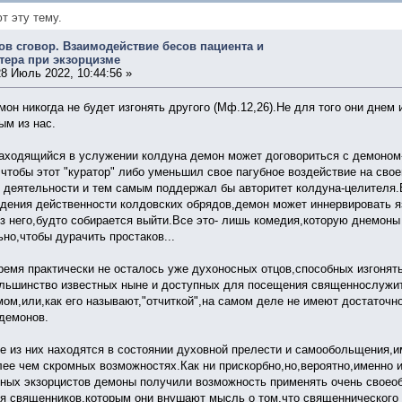
т эту тему.
ов сговор. Взаимодействие бесов пациента и
тера при экзорцизме
8 Июль 2022, 10:44:56 »
мон никогда не будет изгонять другого (Мф.12,26).Не для того они днем 
ым из нас.
аходящийся в услужении колдуна демон может договориться с демоном
,чтобы этот "куратор" либо уменьшил свое пагубное воздействие на свое
 деятельности и тем самым поддержал бы авторитет колдуна-целителя.
дения действенности колдовских обрядов,демон может иннервировать яз
из него,будто собирается выйти.Все это- лишь комедия,которую днемон
ьно,чтобы дурачить простаков...
ремя практически не осталось уже духоносных отцов,способных изгонят
льшинство известных ныне и доступных для посещения священнослужи
мом,или,как его называют,"отчиткой",на самом деле не имеют достаточн
 демонов.
е из них находятся в состоянии духовной прелести и самообольщения,
лее чем скромных возможностях.Как ни прискорбно,но,вероятно,именно 
ных экзорцистов демоны получили возможность применять очень своео
я священников,которым они внушают мысль о том,что священнического 