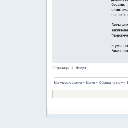
бесами,т
симптома
после "от
Бесы,жив
заклинан
"подопеч
игумен Е
Более из
Страницы:
1
Вверх
Магические знания
»
Магия
»
Обряды на силу
»