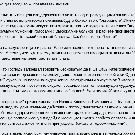
но для того,чтобы повелевать духами.
ельстить священника,дерзнувшего читать над страждующими заклинат
й спектакль,притворно показывая,будто боятся этого "экзорциста".Именн
 с неподражаемым искусством хрюкать,лаять и кукарекать из своих "по
рубыми мужскими голосами :"Выхожу,мне больно!" в расчете произвести
м шепчет:"Вот какой сильный батюшка! Как бесы-то его боятся!".
о на такую реакцию и расчет.Рано или поздно этот шепот становится из
е. А если учесть,что и ему демоны непременно вкладывают помыслы "
 тщеславие начинает застилать глаза.
,что Господь запрещал говорить бесноватым,да и Св.Отцы категорическ
льствования демонов,поскольку дьявол лжец и отец всяческой лжи.Одна
ди" лукавых,но порой на видео записывают,фильмы выпускают.В итоге 
раждующих,он постоянно окружен восхищенной толпой,ждущей чуда,чуда
ь ли не святым,о котором идет молва "по всей Руси великой" как о чудот
"экзорцистам" применимы слова Иоанна Кассиана Римлянина: "Человек,
роизводить удивительные действия и потому почитаться святым и рабом 
 обладает даром исцелений,надменный гордостью сердца, испытывает тя
емоны,с воплем именуя людей,не имеющих никаких свойств святости и 
о их святость жжет их и они принуждены бежать от одержимых ими".
 мне видеть подобных "экзорцистов" чаще всего уже в заштатном состо