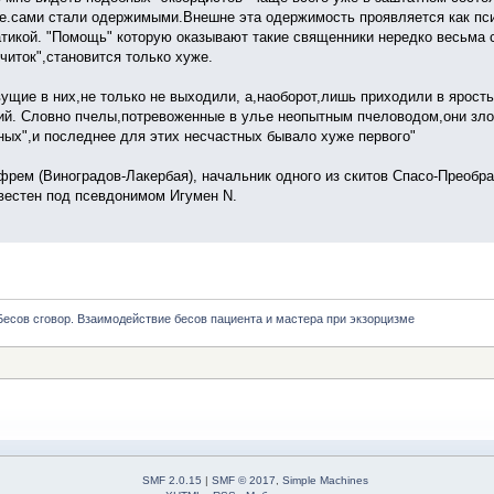
.е.сами стали одержимыми.Внешне эта одержимость проявляется как пси
тикой. "Помощь" которую оказывают такие священники нередко весьма
читок",становится только хуже.
ущие в них,не только не выходили, а,наоборот,лишь приходили в ярост
ий. Словно пчелы,потревоженные в улье неопытным пчеловодом,они зло
ных",и последнее для этих несчастных бывало хуже первого"
фрем (Виноградов-Лакербая), начальник одного из скитов Спасо-Преобр
вестен под псевдонимом Игумен N.
Бесов сговор. Взаимодействие бесов пациента и мастера при экзорцизме
SMF 2.0.15
|
SMF © 2017
,
Simple Machines