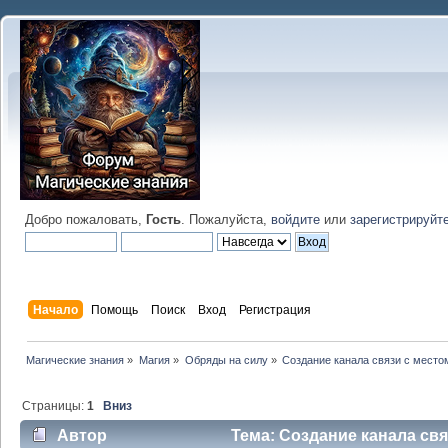
Добро пожаловать,
Гость
. Пожалуйста,
войдите
или
зарегистрируйт
Начало
Помощь
Поиск
Вход
Регистрация
Магические знания
»
Магия
»
Обряды на силу
»
Создание канала связи с место
Страницы:
1
Вниз
Автор
Тема: Создание канала свя