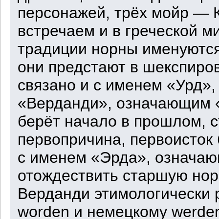
персонажей, трёх мойр — 
встречаем и в греческой м
традиции норны именуются
они предстают в шекспиро
связано и с именем «Урд»,
«Верданди», означающим «
берёт начало в прошлом, 
первопричина, первоисток 
с именем «Эрда», означаю
отождествить старшую нор
Верданди этимологически 
worden и немецкому werde