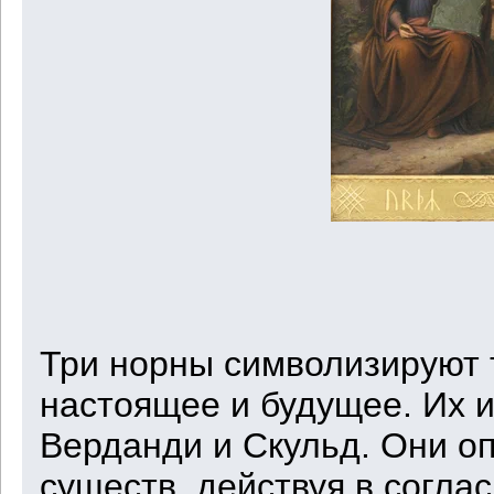
Три норны символизируют 
настоящее и будущее. Их и
Верданди и Скульд. Они о
существ, действуя в согла