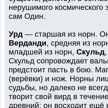
нерушимого космического 
сам Один.
Урд
— старшая из норн. О
Верданди
, средняя из нор
младшей из норн,
Скульд
Скульд сопровождает валь
предстоит пасть в бою. Ма
(верёвки) и нож. Норны ли
судьбы, но далеко не всег
творит свой вирд в течени
древний; он восходит ещё 