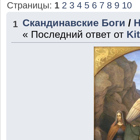
Страницы:
1
2
3
4
5
6
7
8
9
10
Скандинавские Боги
/
1
« Последний ответ от
Ki