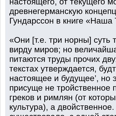
настоящего, от текущего м
древнегерманскую концеп
Гундарссон в книге «Наша 
«Они [т.е. три норны] суть 
вирду миров; но величайша
питаются труды прочих дву
текстах утверждается, буд
настоящее и будущее’, но 
присуще не тройственное п
греков и римлян (от котор
культура), а двойственное