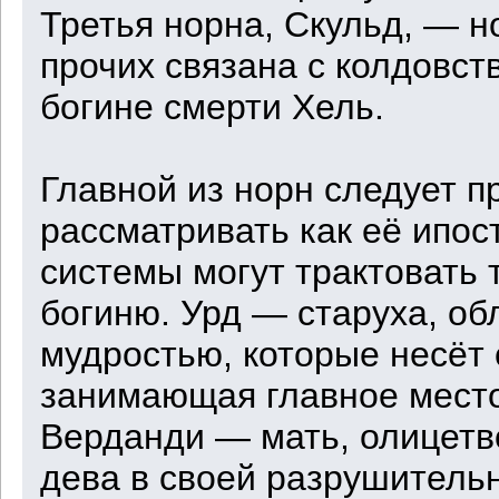
Третья норна, Скульд, — н
прочих связана с колдовст
богине смерти Хель.
Главной из норн следует п
рассматривать как её ипос
системы могут трактовать 
богиню. Урд — старуха, о
мудростью, которые несёт 
занимающая главное место
Верданди — мать, олицет
дева в своей разрушительн